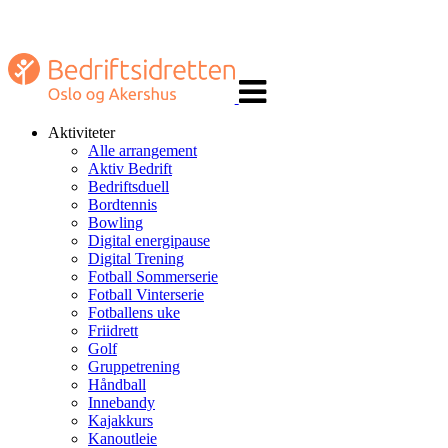
Veksle
navigasjon
Aktiviteter
Alle arrangement
Aktiv Bedrift
Bedriftsduell
Bordtennis
Bowling
Digital energipause
Digital Trening
Fotball Sommerserie
Fotball Vinterserie
Fotballens uke
Friidrett
Golf
Gruppetrening
Håndball
Innebandy
Kajakkurs
Kanoutleie