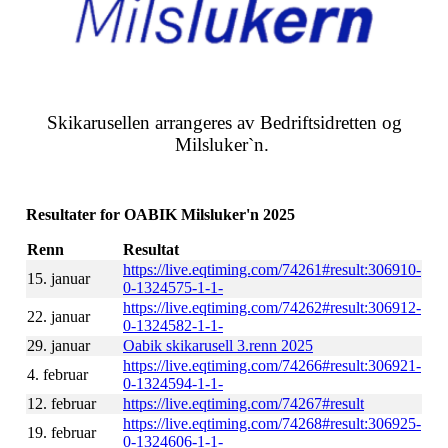
Skikarusellen arrangeres av Bedriftsidretten og
Milsluker`n.
Resultater for OABIK Milsluker'n 2025
Renn
Resultat
https://live.eqtiming.com/74261#result:306910-
15. januar
0-1324575-1-1-
https://live.eqtiming.com/74262#result:306912-
22. januar
0-1324582-1-1-
29. januar
Oabik skikarusell 3.renn 2025
https://live.eqtiming.com/74266#result:306921-
4. februar
0-1324594-1-1-
12. februar
https://live.eqtiming.com/74267#result
https://live.eqtiming.com/74268#result:306925-
19. februar
0-1324606-1-1-