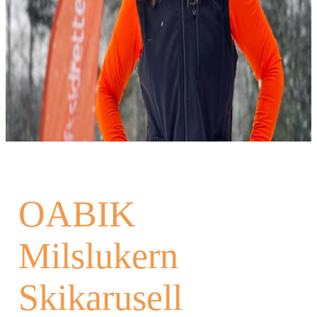
OABIK
Milslukern
Skikarusell