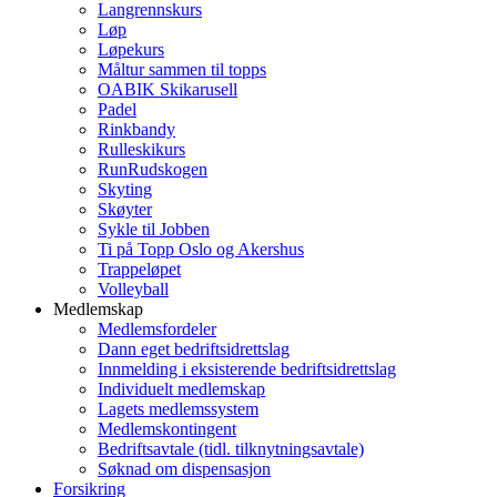
Langrennskurs
Løp
Løpekurs
Måltur sammen til topps
OABIK Skikarusell
Padel
Rinkbandy
Rulleskikurs
RunRudskogen
Skyting
Skøyter
Sykle til Jobben
Ti på Topp Oslo og Akershus
Trappeløpet
Volleyball
Medlemskap
Medlemsfordeler
Dann eget bedriftsidrettslag
Innmelding i eksisterende bedriftsidrettslag
Individuelt medlemskap
Lagets medlemssystem
Medlemskontingent
Bedriftsavtale (tidl. tilknytningsavtale)
Søknad om dispensasjon
Forsikring