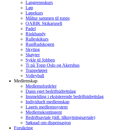
Langrennskurs
Løp
Løpekurs
Måltur sammen til topps
OABIK Skikarusell
Padel
Rinkbandy
Rulleskikurs
RunRudskogen
Skyting
Skøyter
Sykle til Jobben
Ti på Topp Oslo og Akershus
Trappeløpet
Volleyball
Medlemskap
Medlemsfordeler
Dann eget bedriftsidrettslag
Innmelding i eksisterende bedriftsidrettslag
Individuelt medlemskap
Lagets medlemssystem
Medlemskontingent
Bedriftsavtale (tidl. tilknytningsavtale)
Søknad om dispensasjon
Forsikring