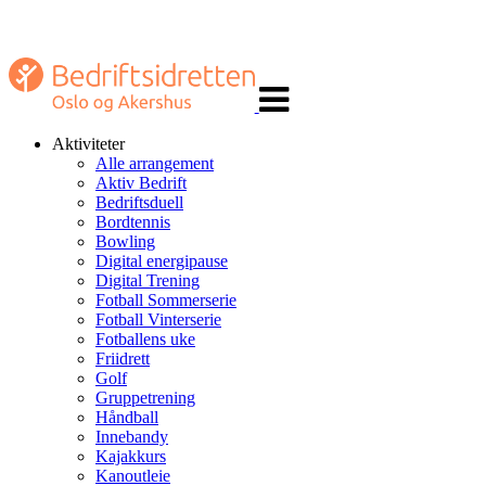
Veksle
navigasjon
Aktiviteter
Alle arrangement
Aktiv Bedrift
Bedriftsduell
Bordtennis
Bowling
Digital energipause
Digital Trening
Fotball Sommerserie
Fotball Vinterserie
Fotballens uke
Friidrett
Golf
Gruppetrening
Håndball
Innebandy
Kajakkurs
Kanoutleie